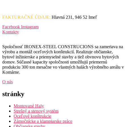
FAKTURAČNÉ ÚDAJE:
Hlavná 231, 946 52 Imeľ
Facebook
Instagram
Kontakty
Spoločnosť IRONEX-STEEL CONSTRUCIONS sa zameriava na
výrobu a montáž oceľových konštrukcií. Realizuje občianske,
bytové inžinierske a priemyselné stavby a tiež obvnovu bytových
domov. Súčasné kapacity spoločnosti umožňujú priemernú
produkciu 300 ton mesačne vo vlastných halách výrobného areálu v
Komárne.
O nás
stránky
Montované Haly
Strešný a stenový systém
Oceľové konštrukcie
Zámočnícke a klampiarske práce
Občianske stavby