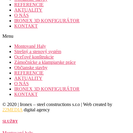
REFERENCIE
AKTUALITY
O NÁS
IRONEX 3D KONFIGURÁTOR
KONTAKT
Menu
Montované Haly
Strešný a stenový systém
Oceľové konštrukcie
Zámočnícke a klampiarske práce
Občianske stavby
REFERENCIE
AKTUALITY
O NÁS
IRONEX 3D KONFIGURÁTOR
KONTAKT
© 2020 | Ironex – steel constructions s.r.o | Web created by
22MEDIA
digital agency
SLUŽBY
Montované haly