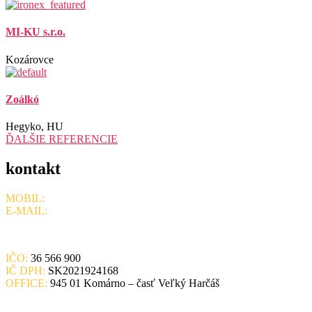
MI-KU s.r.o.
Kozárovce
Zoálkó
Hegyko, HU
ĎALŠIE REFERENCIE
kontakt
MOBIL:
+421 908 715 078,
+ 421 905 401 636
E-MAIL:
ironexsro@gmail.com
IČO:
36 566 900
IČ DPH:
SK2021924168
OFFICE:
945 01 Komárno – časť Veľký Harčáš