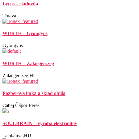
Lycos – sladovňa
Trnava
WURTH – Gyöngyös
Gyöngyös
WURTH – Zalaegerszeg
Zalaegerszeg,HU
Pozberová linka a sklad obilia
Cabaj Čápor-Pereš
SOULBRAIN – výroba elektrolitov
Tatabánya,HU