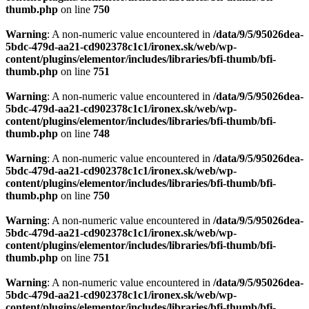
thumb.php
on line
750
Warning
: A non-numeric value encountered in
/data/9/5/95026dea-
5bdc-479d-aa21-cd902378c1c1/ironex.sk/web/wp-
content/plugins/elementor/includes/libraries/bfi-thumb/bfi-
thumb.php
on line
751
Warning
: A non-numeric value encountered in
/data/9/5/95026dea-
5bdc-479d-aa21-cd902378c1c1/ironex.sk/web/wp-
content/plugins/elementor/includes/libraries/bfi-thumb/bfi-
thumb.php
on line
748
Warning
: A non-numeric value encountered in
/data/9/5/95026dea-
5bdc-479d-aa21-cd902378c1c1/ironex.sk/web/wp-
content/plugins/elementor/includes/libraries/bfi-thumb/bfi-
thumb.php
on line
750
Warning
: A non-numeric value encountered in
/data/9/5/95026dea-
5bdc-479d-aa21-cd902378c1c1/ironex.sk/web/wp-
content/plugins/elementor/includes/libraries/bfi-thumb/bfi-
thumb.php
on line
751
Warning
: A non-numeric value encountered in
/data/9/5/95026dea-
5bdc-479d-aa21-cd902378c1c1/ironex.sk/web/wp-
content/plugins/elementor/includes/libraries/bfi-thumb/bfi-