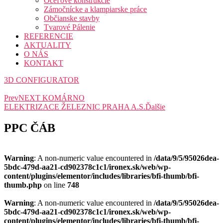
Oceľové konštrukcie
Zámočnícke a klampiarske práce
Občianske stavby
Tvarové Pálenie
REFERENCIE
AKTUALITY
O NÁS
KONTAKT
3D CONFIGURATOR
Prev
NEXT KOMÁRNO
ELEKTRIZACE ŽELEZNIC PRAHA A.S.
Ďalšie
PPC ČÁB
Warning
: A non-numeric value encountered in
/data/9/5/95026dea-
5bdc-479d-aa21-cd902378c1c1/ironex.sk/web/wp-
content/plugins/elementor/includes/libraries/bfi-thumb/bfi-
thumb.php
on line
748
Warning
: A non-numeric value encountered in
/data/9/5/95026dea-
5bdc-479d-aa21-cd902378c1c1/ironex.sk/web/wp-
content/plugins/elementor/includes/libraries/bfi-thumb/bfi-