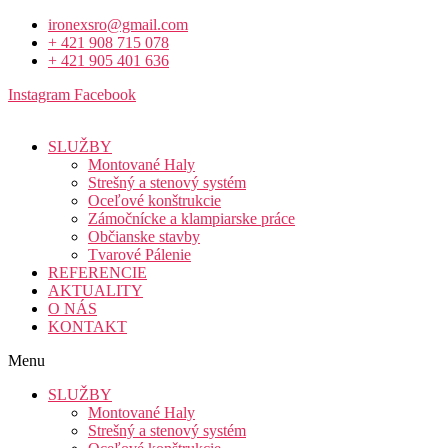
ironexsro@gmail.com
+ 421 908 715 078
+ 421 905 401 636
Instagram
Facebook
SLUŽBY
Montované Haly
Strešný a stenový systém
Oceľové konštrukcie
Zámočnícke a klampiarske práce
Občianske stavby
Tvarové Pálenie
REFERENCIE
AKTUALITY
O NÁS
KONTAKT
Menu
SLUŽBY
Montované Haly
Strešný a stenový systém