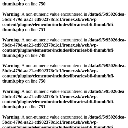
thumb.php
on line
750
Warning
: A non-numeric value encountered in
/data/9/5/95026dea-
5bdc-479d-aa21-cd902378c1c1/ironex.sk/web/wp-
content/plugins/elementor/includes/libraries/bfi-thumb/bfi-
thumb.php
on line
751
Warning
: A non-numeric value encountered in
/data/9/5/95026dea-
5bdc-479d-aa21-cd902378c1c1/ironex.sk/web/wp-
content/plugins/elementor/includes/libraries/bfi-thumb/bfi-
thumb.php
on line
748
Warning
: A non-numeric value encountered in
/data/9/5/95026dea-
5bdc-479d-aa21-cd902378c1c1/ironex.sk/web/wp-
content/plugins/elementor/includes/libraries/bfi-thumb/bfi-
thumb.php
on line
750
Warning
: A non-numeric value encountered in
/data/9/5/95026dea-
5bdc-479d-aa21-cd902378c1c1/ironex.sk/web/wp-
content/plugins/elementor/includes/libraries/bfi-thumb/bfi-
thumb.php
on line
751
Warning
: A non-numeric value encountered in
/data/9/5/95026dea-
5bdc-479d-aa21-cd902378c1c1/ironex.sk/web/wp-
content/plugins/elementor/includes/libraries/bfi-thumb/bfi-