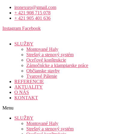
ironexsro@gmail.com
+ 421 908 715 078
+ 421 905 401 636
Instagram
Facebook
SLUŽBY
Montované Haly
Strešný a stenový systém
Oceľové konštrukcie
Zámočnícke a klampiarske práce
Občianske stavby
Tvarové Pálenie
REFERENCIE
AKTUALITY
O NÁS
KONTAKT
Menu
SLUŽBY
Montované Haly
Strešný a stenový systém