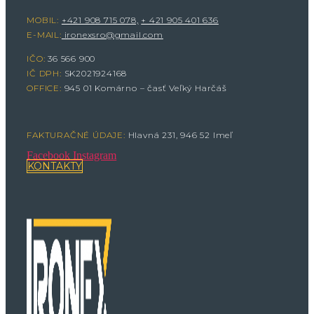
MOBIL:
+421 908 715 078,
+ 421 905 401 636
E-MAIL:
ironexsro@gmail.com
IČO:
36 566 900
IČ DPH:
SK2021924168
OFFICE:
945 01 Komárno – časť Veľký Harčáš
FAKTURAČNÉ ÚDAJE:
Hlavná 231, 946 52 Imeľ
Facebook
Instagram
KONTAKTY