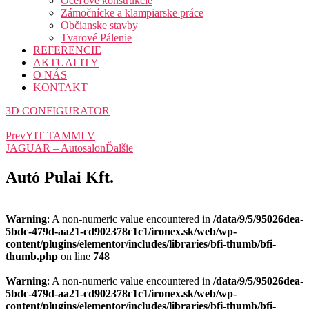
Oceľové konštrukcie
Zámočnícke a klampiarske práce
Občianske stavby
Tvarové Pálenie
REFERENCIE
AKTUALITY
O NÁS
KONTAKT
3D CONFIGURATOR
Prev
YIT TAMMI V
JAGUAR – Autosalon
Ďalšie
Autó Pulai Kft.
Warning
: A non-numeric value encountered in
/data/9/5/95026dea-
5bdc-479d-aa21-cd902378c1c1/ironex.sk/web/wp-
content/plugins/elementor/includes/libraries/bfi-thumb/bfi-
thumb.php
on line
748
Warning
: A non-numeric value encountered in
/data/9/5/95026dea-
5bdc-479d-aa21-cd902378c1c1/ironex.sk/web/wp-
content/plugins/elementor/includes/libraries/bfi-thumb/bfi-