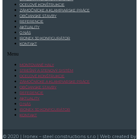
OCEĽOVÉ KONŠTRUKCIE
ZÁMOČNÍCKE A KLAMPIARSKE PRÁCE
OBČIANSKE STAVBY
REFERENCIE
AKTUALITY
O NÁS
IRONEX 3D KONFIGURÁTOR
KONTAKT
Menu
MONTOVANÉ HALY
STREŠNÝ A STENOVÝ SYSTÉM
OCEĽOVÉ KONŠTRUKCIE
ZÁMOČNÍCKE A KLAMPIARSKE PRÁCE
OBČIANSKE STAVBY
REFERENCIE
AKTUALITY
O NÁS
IRONEX 3D KONFIGURÁTOR
KONTAKT
© 2020 | Ironex – steel constructions s.r.o | Web created by