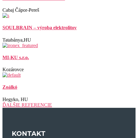
Cabaj Čápor-Pereš
SOULBRAIN – výroba elektrolitov
Tatabánya,HU
MI-KU s.r.o.
Kozárovce
Zoálkó
Hegyko, HU
ĎALŠIE REFERENCIE
KONTAKT